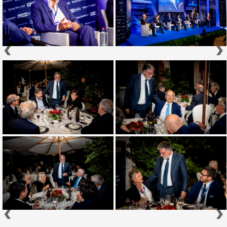
‹
›
‹
›