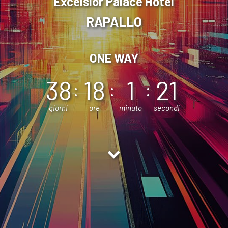
Excelsior Palace Hotel
RAPALLO
ONE WAY
38
18
1
19
giorni
ore
minuto
secondi