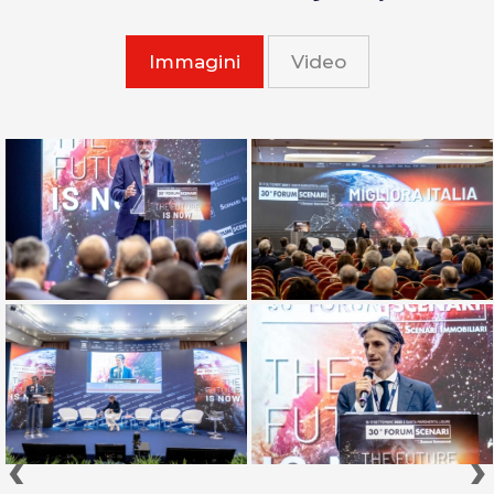
Immagini
Video
‹
›