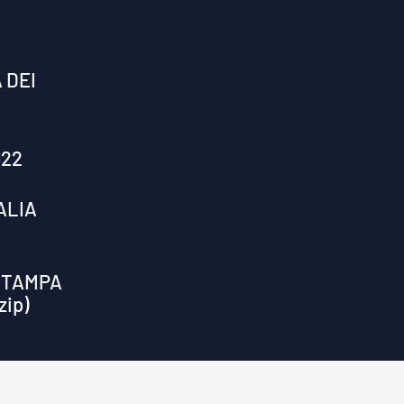
 DEI
022
ALIA
STAMPA
zip)