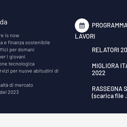
ida
PROGRAMMA
re is now
LAVORI
 e finanza sostenibile
RELATORI 2
ffici per domani
per i giovani
one tecnologica
MIGLIORA IT
vizi per nuove abitudini di
2022
altà di mercato
RASSEGNA 
 del 2023
(scarica file .