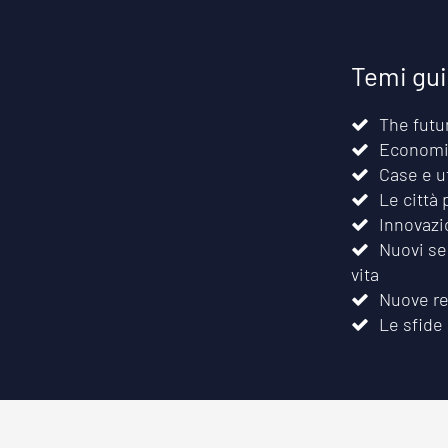
Temi gu
The futu
Economia
Case e u
Le città 
Innovazi
Nuovi ser
vita
Nuove re
Le sfide