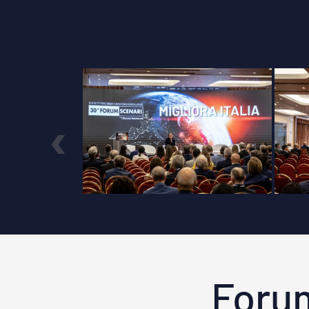
‹
Foru