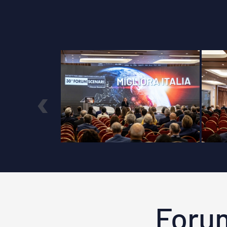
‹
Foru