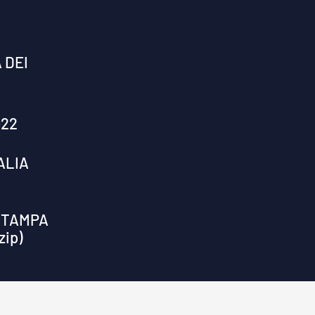
 DEI
022
ALIA
STAMPA
zip)