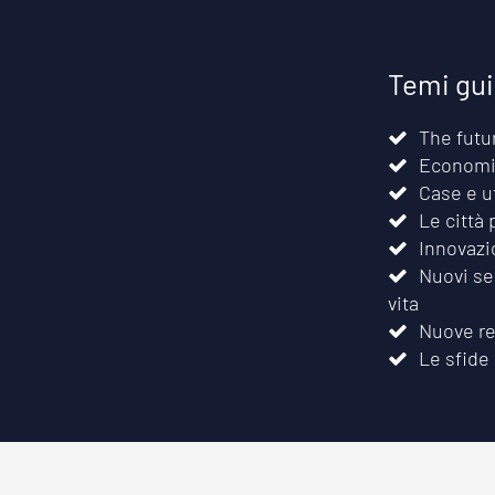
Temi gu
The futu
Economia
Case e u
Le città 
Innovazi
Nuovi ser
vita
Nuove re
Le sfide