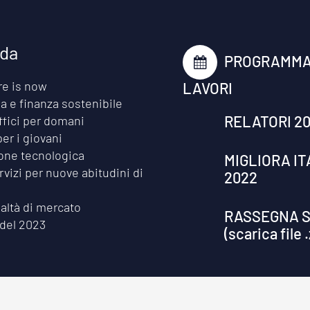
ida
PROGRAMMA
re is now
LAVORI
 e finanza sostenibile
RELATORI 2
ffici per domani
per i giovani
one tecnologica
MIGLIORA IT
vizi per nuove abitudini di
2022
altà di mercato
RASSEGNA 
 del 2023
(scarica file .